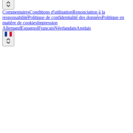
Commentaires
Conditions d'utilisation
Renonciation à la
responsabilité
Politique de confidentialité des données
Politique en
matière de cookies
Impression
Allemand
Espagnol
Français
Néerlandais
Anglais