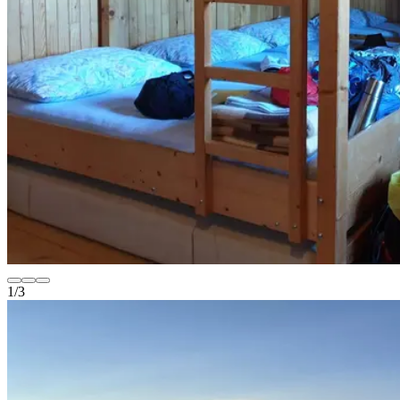
1
/
3