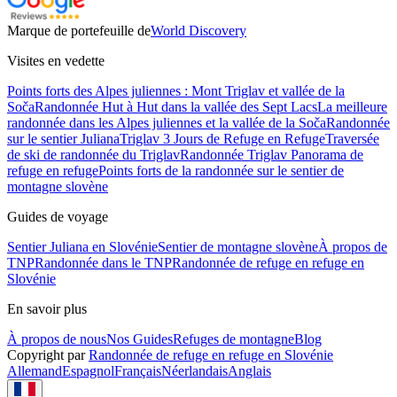
Marque de portefeuille de
World Discovery
Visites en vedette
Points forts des Alpes juliennes : Mont Triglav et vallée de la
Soča
Randonnée Hut à Hut dans la vallée des Sept Lacs
La meilleure
randonnée dans les Alpes juliennes et la vallée de la Soča
Randonnée
sur le sentier Juliana
Triglav 3 Jours de Refuge en Refuge
Traversée
de ski de randonnée du Triglav
Randonnée Triglav Panorama de
refuge en refuge
Points forts de la randonnée sur le sentier de
montagne slovène
Guides de voyage
Sentier Juliana en Slovénie
Sentier de montagne slovène
À propos de
TNP
Randonnée dans le TNP
Randonnée de refuge en refuge en
Slovénie
En savoir plus
À propos de nous
Nos Guides
Refuges de montagne
Blog
Copyright par
Randonnée de refuge en refuge en Slovénie
Allemand
Espagnol
Français
Néerlandais
Anglais