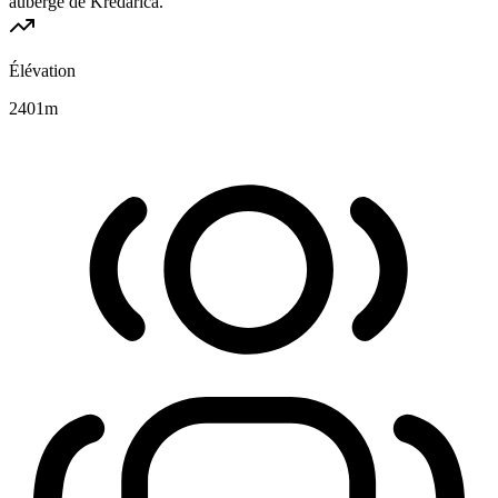
auberge de Kredarica.
Élévation
2401
m