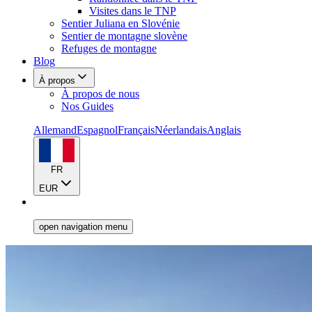
Visites dans le TNP
Sentier Juliana en Slovénie
Sentier de montagne slovène
Refuges de montagne
Blog
À propos
À propos de nous
Nos Guides
Allemand
Espagnol
Français
Néerlandais
Anglais
FR
EUR
open navigation menu