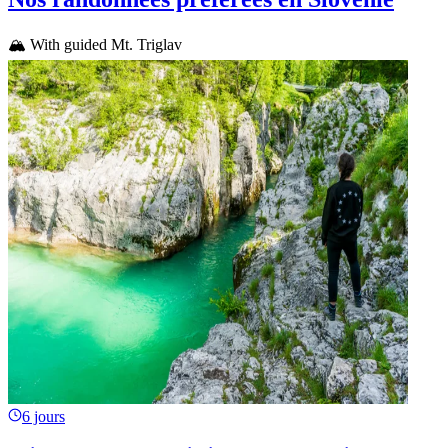
🏔️ With guided Mt. Triglav
6 jours