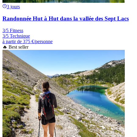
3 jours
Randonnée Hut à Hut dans la vallée des Sept Lacs
3/5 Fitness
3/5 Technique
à partir de
375 €
/personne
🔥 Best seller