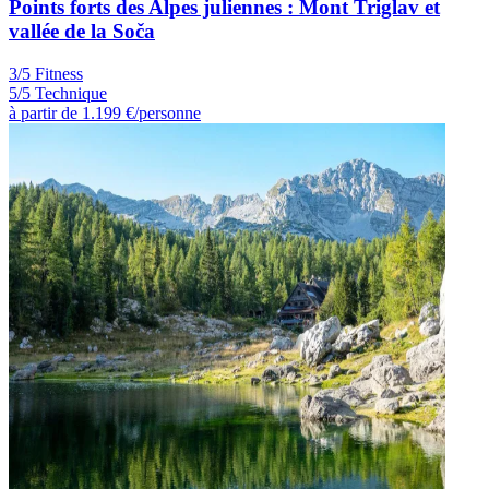
Points forts des Alpes juliennes : Mont Triglav et
vallée de la Soča
3/5 Fitness
5/5 Technique
à partir de
1.199 €
/personne