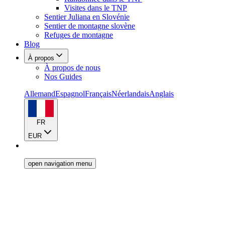
Visites dans le TNP
Sentier Juliana en Slovénie
Sentier de montagne slovène
Refuges de montagne
Blog
À propos
À propos de nous
Nos Guides
Allemand
Espagnol
Français
Néerlandais
Anglais
FR
EUR
open navigation menu