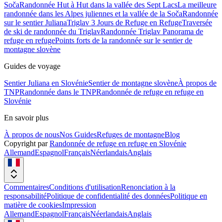
Soča
Randonnée Hut à Hut dans la vallée des Sept Lacs
La meilleure
randonnée dans les Alpes juliennes et la vallée de la Soča
Randonnée
sur le sentier Juliana
Triglav 3 Jours de Refuge en Refuge
Traversée
de ski de randonnée du Triglav
Randonnée Triglav Panorama de
refuge en refuge
Points forts de la randonnée sur le sentier de
montagne slovène
Guides de voyage
Sentier Juliana en Slovénie
Sentier de montagne slovène
À propos de
TNP
Randonnée dans le TNP
Randonnée de refuge en refuge en
Slovénie
En savoir plus
À propos de nous
Nos Guides
Refuges de montagne
Blog
Copyright par
Randonnée de refuge en refuge en Slovénie
Allemand
Espagnol
Français
Néerlandais
Anglais
Commentaires
Conditions d'utilisation
Renonciation à la
responsabilité
Politique de confidentialité des données
Politique en
matière de cookies
Impression
Allemand
Espagnol
Français
Néerlandais
Anglais