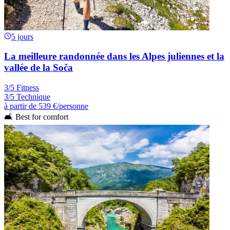
5 jours
La meilleure randonnée dans les Alpes juliennes et la
vallée de la Soča
3/5 Fitness
3/5 Technique
à partir de
539 €
/personne
🛋️ Best for comfort