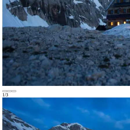
1
/
3