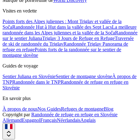
Marque de portefeuille de
World Discovery
Visites en vedette
Points forts des Alpes juliennes : Mont Triglav et vallée de la
Soča
Randonnée Hut à Hut dans la vallée des Sept Lacs
La meilleure
randonnée dans les Alpes juliennes et la vallée de la Soča
Randonnée
sur le sentier Juliana
Triglav 3 Jours de Refuge en Refuge
Traversée
de ski de randonnée du Triglav
Randonnée Triglav Panorama de
refuge en refuge
Points forts de la randonnée sur le sentier de
montagne slovène
Guides de voyage
Sentier Juliana en Slovénie
Sentier de montagne slovène
À propos de
TNP
Randonnée dans le TNP
Randonnée de refuge en refuge en
Slovénie
En savoir plus
À propos de nous
Nos Guides
Refuges de montagne
Blog
Copyright par
Randonnée de refuge en refuge en Slovénie
Allemand
Espagnol
Français
Néerlandais
Anglais