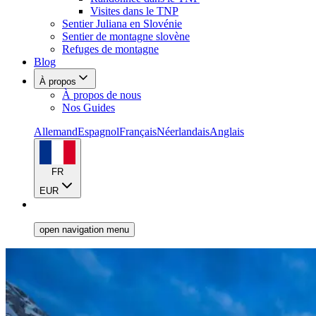
Visites dans le TNP
Sentier Juliana en Slovénie
Sentier de montagne slovène
Refuges de montagne
Blog
À propos
À propos de nous
Nos Guides
Allemand
Espagnol
Français
Néerlandais
Anglais
FR
EUR
open navigation menu