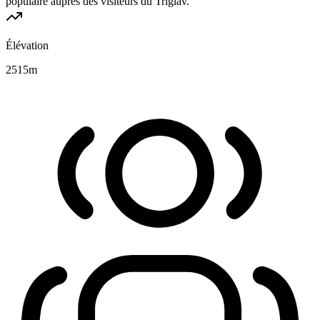
populaire auprès des visiteurs du Triglav.
Élévation
2515
m