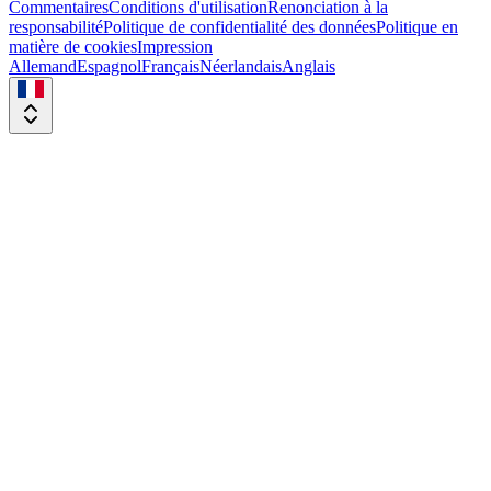
Commentaires
Conditions d'utilisation
Renonciation à la
responsabilité
Politique de confidentialité des données
Politique en
matière de cookies
Impression
Allemand
Espagnol
Français
Néerlandais
Anglais