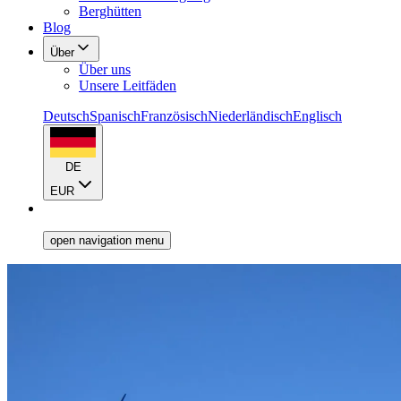
Berghütten
Blog
Über
Über uns
Unsere Leitfäden
Deutsch
Spanisch
Französisch
Niederländisch
Englisch
DE
EUR
open navigation menu