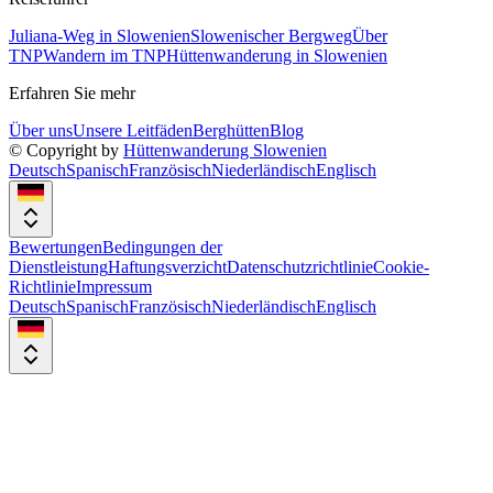
Juliana-Weg in Slowenien
Slowenischer Bergweg
Über
TNP
Wandern im TNP
Hüttenwanderung in Slowenien
Erfahren Sie mehr
Über uns
Unsere Leitfäden
Berghütten
Blog
© Copyright by
Hüttenwanderung Slowenien
Deutsch
Spanisch
Französisch
Niederländisch
Englisch
Bewertungen
Bedingungen der
Dienstleistung
Haftungsverzicht
Datenschutzrichtlinie
Cookie-
Richtlinie
Impressum
Deutsch
Spanisch
Französisch
Niederländisch
Englisch