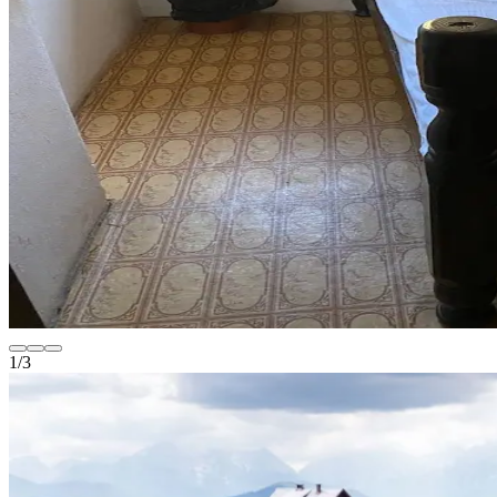
1
/
3