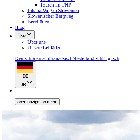
Touren im TNP
Juliana-Weg in Slowenien
Slowenischer Bergweg
Berghütten
Blog
Über
Über uns
Unsere Leitfäden
Deutsch
Spanisch
Französisch
Niederländisch
Englisch
DE
EUR
open navigation menu